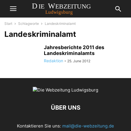
Start
Schlagworte
Landeskriminalamt
Landeskriminalamt
Jahresberichte 2011 des
Landeskriminalamts
Redaktion
-
25. June 2012
ÜBER UNS
Kontaktieren Sie uns:
mail@die-webzeitung.de