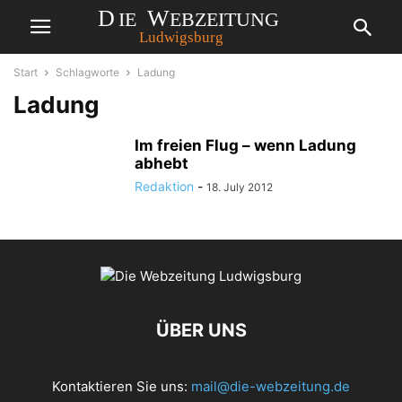
Start
Schlagworte
Ladung
Ladung
Im freien Flug – wenn Ladung
abhebt
Redaktion
-
18. July 2012
ÜBER UNS
Kontaktieren Sie uns:
mail@die-webzeitung.de