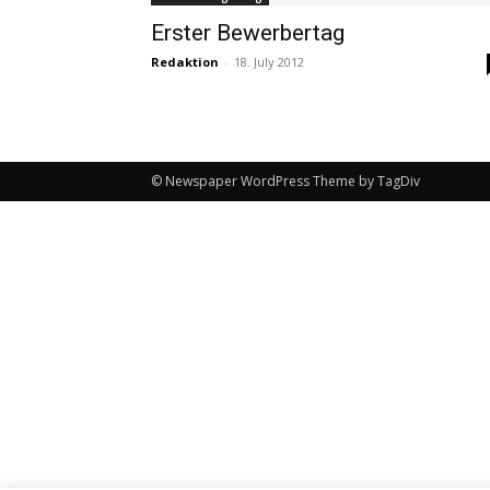
Erster Bewerbertag
Redaktion
-
18. July 2012
© Newspaper WordPress Theme by TagDiv