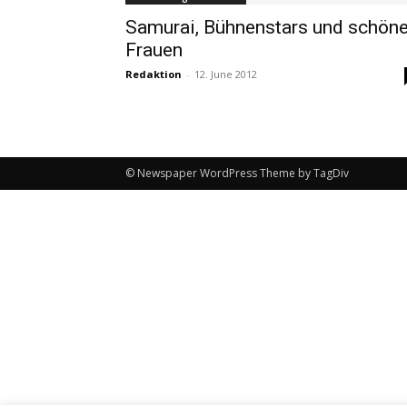
Samurai, Bühnenstars und schön
Frauen
Redaktion
-
12. June 2012
© Newspaper WordPress Theme by TagDiv