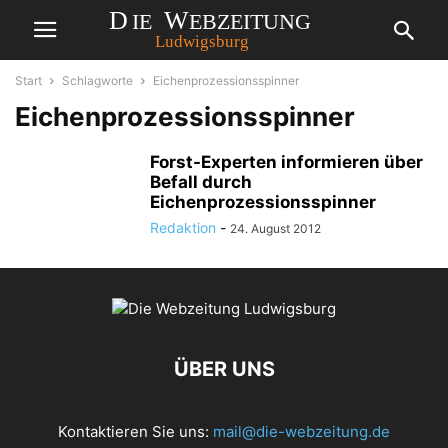
Start
Schlagworte
Eichenprozessionsspinner
Eichenprozessionsspinner
Forst-Experten informieren über
Befall durch
Eichenprozessionsspinner
Redaktion
-
24. August 2012
ÜBER UNS
Kontaktieren Sie uns:
mail@die-webzeitung.de