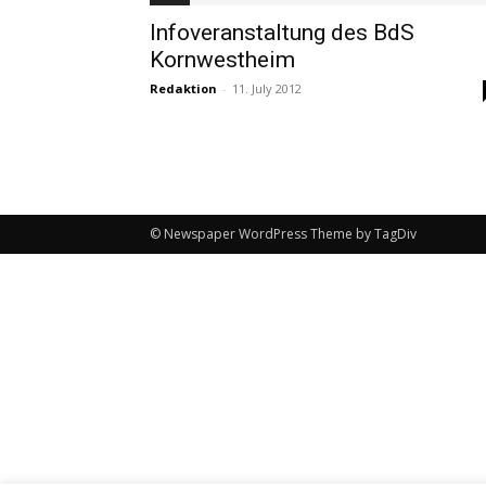
Infoveranstaltung des BdS
Kornwestheim
Redaktion
-
11. July 2012
© Newspaper WordPress Theme by TagDiv