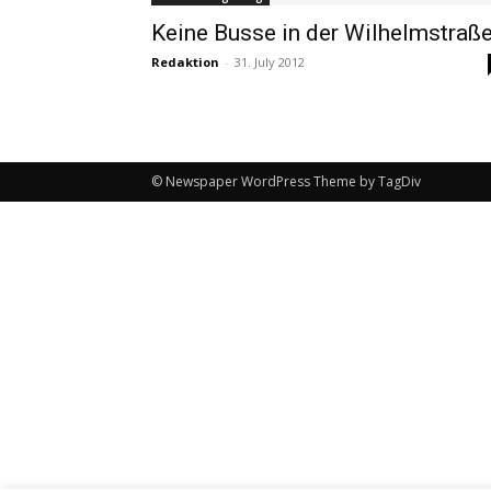
Keine Busse in der Wilhelmstraß
Redaktion
-
31. July 2012
© Newspaper WordPress Theme by TagDiv