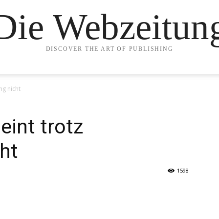
Die Webzeitun
DISCOVER THE ART OF PUBLISHING
ng nicht
eint trotz
ht
1598