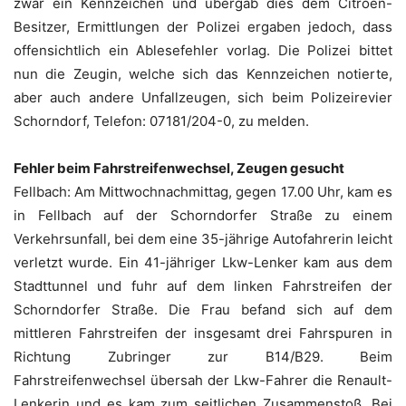
zwar ein Kennzeichen und übergab dies dem Citroen-
Besitzer, Ermittlungen der Polizei ergaben jedoch, dass
offensichtlich ein Ablesefehler vorlag. Die Polizei bittet
nun die Zeugin, welche sich das Kennzeichen notierte,
aber auch andere Unfallzeugen, sich beim Polizeirevier
Schorndorf, Telefon: 07181/204-0, zu melden.
Fehler beim Fahrstreifenwechsel, Zeugen gesucht
Fellbach: Am Mittwochnachmittag, gegen 17.00 Uhr, kam es
in Fellbach auf der Schorndorfer Straße zu einem
Verkehrsunfall, bei dem eine 35-jährige Autofahrerin leicht
verletzt wurde. Ein 41-jähriger Lkw-Lenker kam aus dem
Stadttunnel und fuhr auf dem linken Fahrstreifen der
Schorndorfer Straße. Die Frau befand sich auf dem
mittleren Fahrstreifen der insgesamt drei Fahrspuren in
Richtung Zubringer zur B14/B29. Beim
Fahrstreifenwechsel übersah der Lkw-Fahrer die Renault-
Lenkerin und es kam zum seitlichen Zusammenstoß. Bei