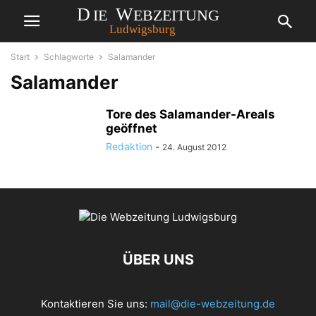
Start
Schlagworte
Salamander
Salamander
Tore des Salamander-Areals
geöffnet
Redaktion
-
24. August 2012
ÜBER UNS
Kontaktieren Sie uns:
mail@die-webzeitung.de