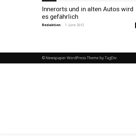
Innerorts und in alten Autos wird
es gefährlich
Redaktion
-
1. June 2012
© Newspaper WordPress Theme by TagDiv