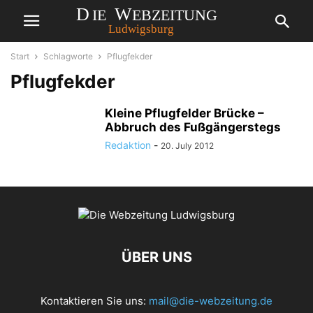
Start
Schlagworte
Pflugfekder
Pflugfekder
Kleine Pflugfelder Brücke –
Abbruch des Fußgängerstegs
Redaktion
-
20. July 2012
ÜBER UNS
Kontaktieren Sie uns:
mail@die-webzeitung.de