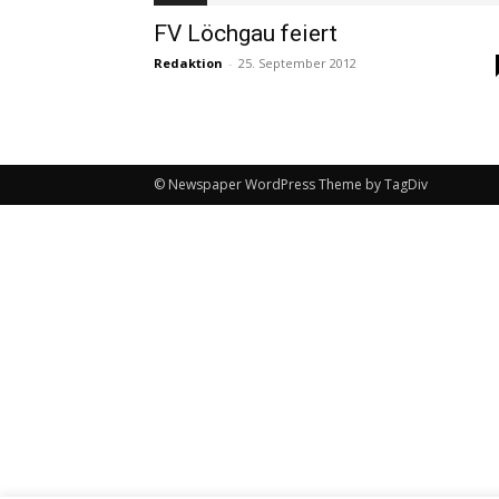
FV Löchgau feiert
Redaktion
-
25. September 2012
© Newspaper WordPress Theme by TagDiv