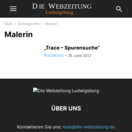
Start
Schlagworte
Malerin
Malerin
„Trace – Spurensuche“
Redaktion
-
26. June 2012
ÜBER UNS
Kontaktieren Sie uns:
mail@die-webzeitung.de