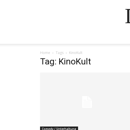
Home
Tags
KinoKult
Tag: KinoKult
Comedy / Unterhaltung