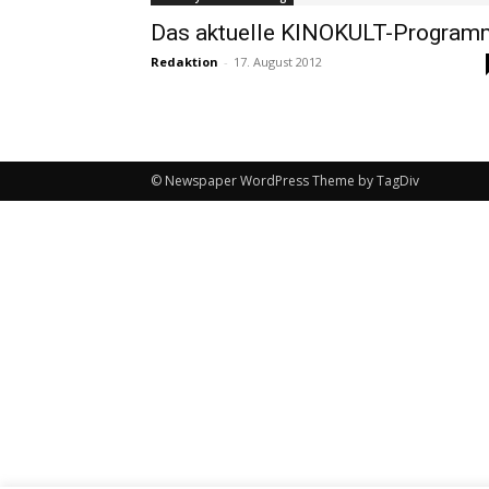
Das aktuelle KINOKULT-Program
Redaktion
-
17. August 2012
© Newspaper WordPress Theme by TagDiv