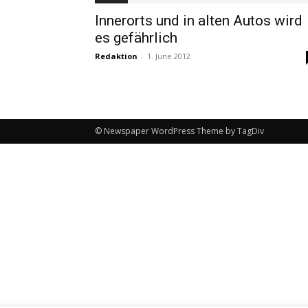
Innerorts und in alten Autos wird
es gefährlich
Redaktion
-
1. June 2012
© Newspaper WordPress Theme by TagDiv