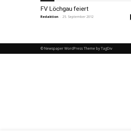
FV Löchgau feiert
Redaktion
-
25. September 2012
© Newspaper WordPress Theme by TagDiv