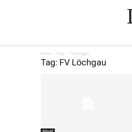
Home
Tags
FV Löchgau
Tag: FV Löchgau
Aktuell