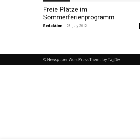
Freie Plätze im
Sommerferienprogramm
Redaktion
-
23. July 2012
© Newspaper WordPress Theme by TagDiv