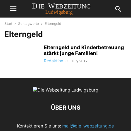
Start
Schlagworte
Elterngeld
Elterngeld
Elterngeld und Kinderbetreuung
stärkt junge Familien!
Redaktion
-
3. July 2012
ÜBER UNS
Kontaktieren Sie uns:
mail@die-webzeitung.de