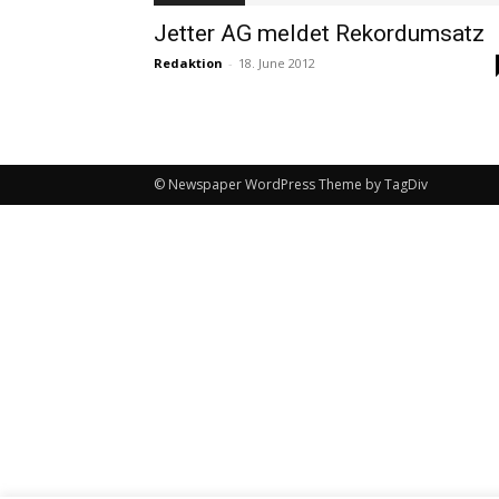
Jetter AG meldet Rekordumsatz
Redaktion
-
18. June 2012
© Newspaper WordPress Theme by TagDiv